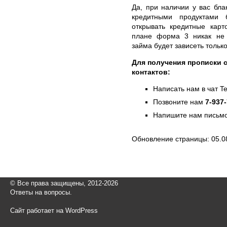
Да, при наличии у вас бл
кредитными продуктами 
открывать кредитные карт
плане форма 3 никак не
займа будет зависеть тольк
Для получения прописки с
контактов:
Написать нам в чат T
Позвоните нам
7-937
Напишите нам письмо
Обновление страницы: 05.0
© Все права защищены, 2012-2026
Ответы на вопросы.
Сайт работает на WordPress